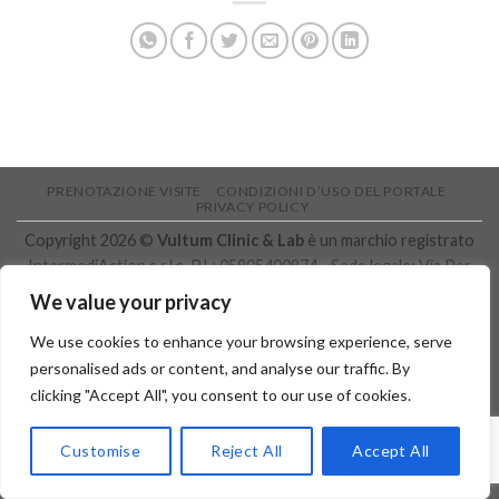
PRENOTAZIONE VISITE
CONDIZIONI D’USO DEL PORTALE
PRIVACY POLICY
Copyright 2026 ©
Vultum Clinic & Lab
è un marchio registrato
IntermediAction s.r.l.s. P.I.: 05905400874 - Sede legale: Via Per
Aci Bonaccorsi nr. 50 - 95037 - San Giovanni La Punta (CT)
We value your privacy
We use cookies to enhance your browsing experience, serve
personalised ads or content, and analyse our traffic. By
clicking "Accept All", you consent to our use of cookies.
Customise
Reject All
Accept All